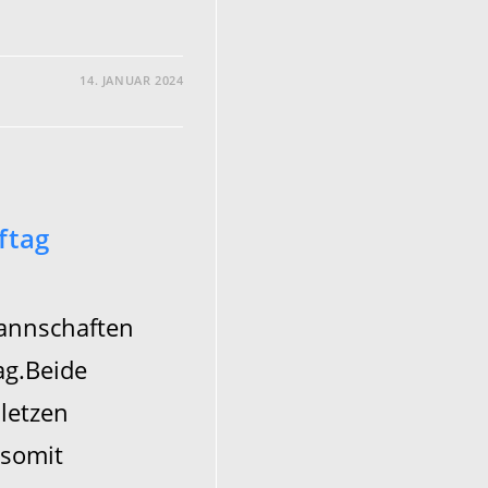
14. JANUAR 2024
ftag
annschaften
ag.Beide
letzen
 somit