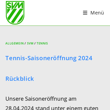
Zum
Inhalt
Menü
springen
ALLGEMEIN
/
SVM
/
TENNIS
Tennis-Saisoneröffnung 2024
Rückblick
Unsere Saisoneröffnung am
28.04.2024 stand unter einem guten