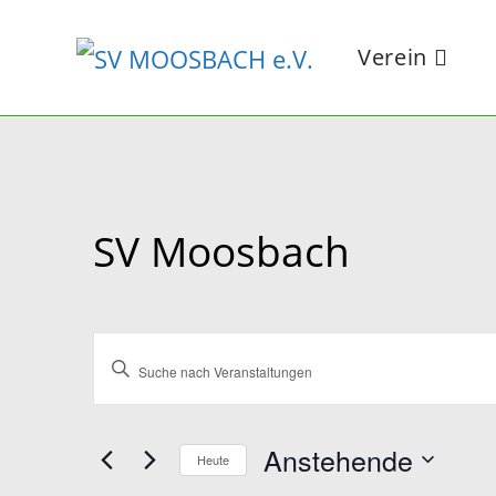
Zum
Inhalt
Verein
springen
SV Moosbach
V
B
e
i
r
a
t
Anstehende
Heute
n