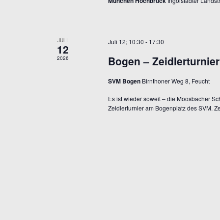
München Hochbrück
Ingolstädter Lands
n
o
d
r
A
JULI
Juli 12; 10:30
-
17:30
n
t
12
s
Bogen – Zeidlerturnie
2026
e
i
SVM Bogen
Birnthoner Weg 8, Feucht
c
i
h
Es ist wieder soweit – die Moosbacher S
n
Zeidlerturnier am Bogenplatz des SVM. Zei
t
g
e
n
e
,
b
N
a
e
v
n
i