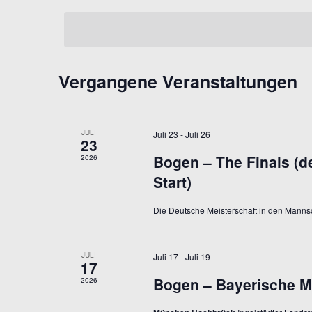
t
D
s
t
e
a
a
S
t
l
Vergangene Veranstaltungen
c
t
u
u
h
m
n
l
JULI
w
Juli 23
-
Juli 26
g
23
e
Bogen – The Finals (
2026
ü
ä
n
Start)
s
h
S
Die Deutsche Meisterschaft in den Mann
s
l
u
c
e
e
h
JULI
Juli 17
-
Juli 19
17
l
n
e
Bogen – Bayerische M
2026
u
w
.