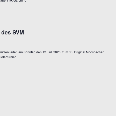
traße 110, Garching
r des SVM
chützen laden am Sonntag den 12. Juli 2026 zum 35. Original Moosbacher
dlerturnier